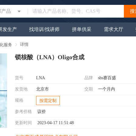
部产品
搜
研发生产
找培训/找讲师
拼单供采
需求大厅
详情
纯化服务
锁核酸（LNA）Oligo合成
货号
LNA
品牌
sbs赛百盛
发货地
北京市
交期
一个月内
规格
按需定制
参考价格
议价
更新时间
2023-04-17 11:51:48