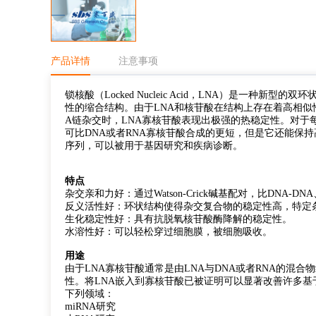
产品详情
注意事项
锁核酸（Locked Nucleic Acid，LNA）是一种新型
性的缩合结构。由于LNA和核苷酸在结构上存在着高相似性
A链杂交时，LNA寡核苷酸表现出极强的热稳定性。对于每一
可比DNA或者RNA寡核苷酸合成的更短，但是它还能保
序列，可以被用于基因研究和疾病诊断。
特点
杂交亲和力好：通过Watson-Crick碱基配对，比DNA-D
反义活性好：环状结构使得杂交复合物的稳定性高，特定条件
生化稳定性好：具有抗脱氧核苷酸酶降解的稳定性。
水溶性好：可以轻松穿过细胞膜，被细胞吸收。
用途
由于LNA寡核苷酸通常是由LNA与DNA或者RNA的混
性。将LNA嵌入到寡核苷酸已被证明可以显著改善许多基
下列领域：
miRNA研究