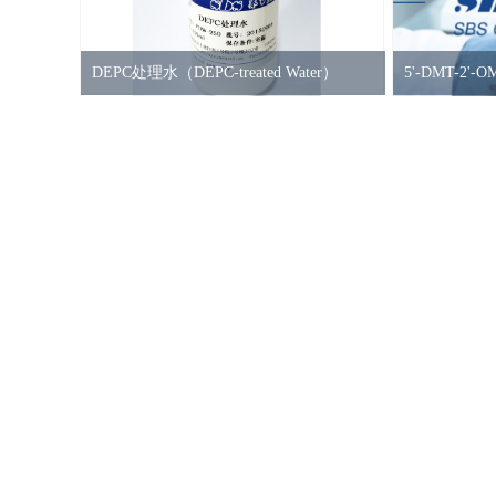
DEPC处理水（DEPC-treated Water）