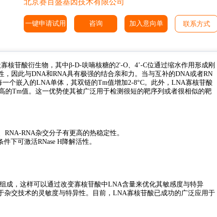
北京赛百盛基因技术有限公司
一键申请试用
咨询
加入意向单
联系方式
的双环状寡核苷酸衍生物，其中β-D-呋喃核糖的2'-O、4’-C位通过缩水作用形成刚
，因此与DNA和RNA具有极强的结合亲和力。当与互补的DNA或者RN
个嵌入的LNA单体，其双链的Tm值增加2-8°C。此外，LNA寡核苷酸
持高的Tm值。这一优势使其被广泛用于检测很短的靶序列或者很相似的靶
NA、RNA-RNA杂交分子有更高的热稳定性。
下可激活RNase H降解活性。
合物组成，这样可以通过改变寡核苷酸中LNA含量来优化其敏感度与特异
于杂交技术的灵敏度与特异性。目前，LNA寡核苷酸已成功的广泛应用于