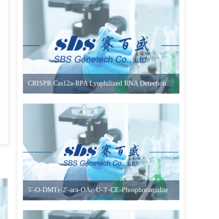
CRISPR Cas12a-RPA Lyophilized RNA Detection Kit (Two-Step)
5'-O-DMTr-2'-ara-OAc-U-3'-CE-Phosphoramidite