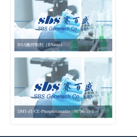
RNA酶抑制剂（RNasin）
DMT-dT-CE-Phosphoramidite | 98796-51-1