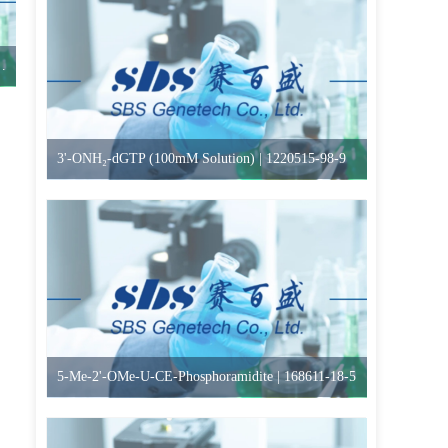
-Me-G(iBu)-3'-CE-Phosphoramidite]
3'-ONH₂-dGTP (100mM Solution) | 1220515-98-9
5-Me-2'-OMe-U-CE-Phosphoramidite | 168611-18-5