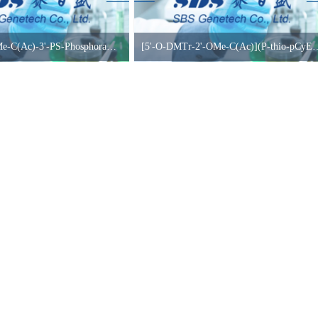
5'-DMT-2'-OMe-C(Ac)-3'-PS-Phosphoramidite
[5'-O-DMTr-2'-OMe-C(Ac)](P-thio-pCyEt)[2'-O