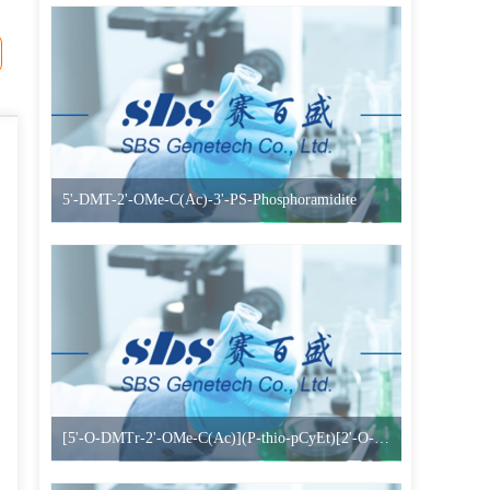
5'-DMT-2'-OMe-C(Ac)-3'-PS-Phosphoramidite
[5'-O-DMTr-2'-OMe-C(Ac)](P-thio-pCyEt)[2'-O-Me-G(iBu)-3'-CE-Phosphoramidite]