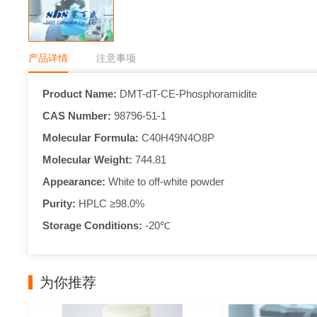
产品详情
注意事项
Product Name: 
DMT-dT-CE-Phosphoramidite
CAS Number: 
98796-51-1
Molecular Formula:
 C40H49N4O8P
Molecular Weight: 
744.81
Appearance: 
White to off-white powder
Purity: 
HPLC ≥98.0%
Storage Conditions: 
-20℃
为你推荐