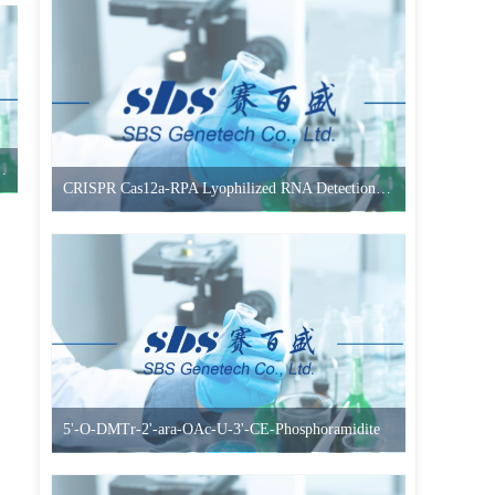
-Me-G(iBu)-3'-CE-Phosphoramidite]
CRISPR Cas12a-RPA Lyophilized RNA Detection Kit (Two-Step)
5'-O-DMTr-2'-ara-OAc-U-3'-CE-Phosphoramidite