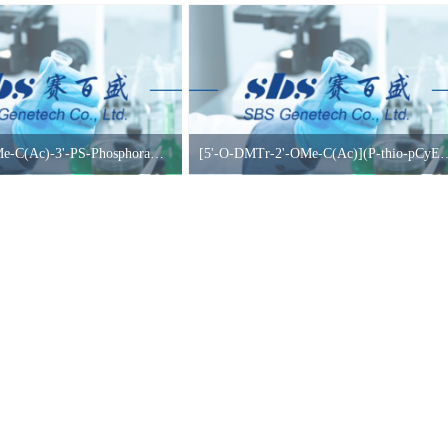
5'-DMT-2'-OMe-C(Ac)-3'-PS-Phosphoramidite
[5'-O-DMTr-2'-OMe-C(Ac)](P-thio-pCyEt)[2'-O