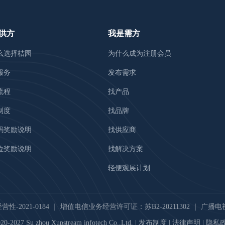
供方
我是需方
么选择桔园
为什么成为注册会员
服务
发布需求
流程
找产品
制度
找品牌
码奖励说明
找供应商
位奖励说明
找解决方案
轻便观展计划
-2021-0184
｜
增值电信业务经营许可证：苏B2-20211302
｜
广播电视
20-2027 Su zhou Xupstream infotech Co.,Ltd. |
发布制度
|
法律声明
|
隐私