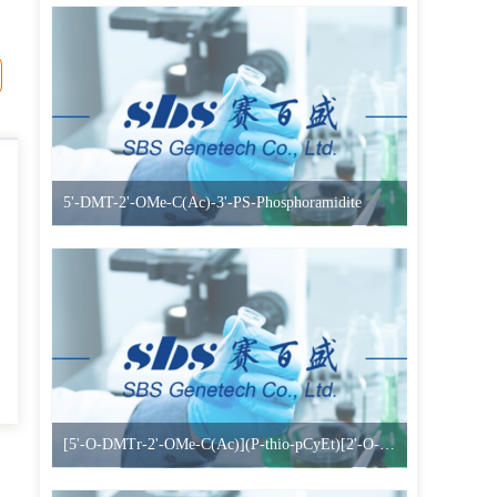
5'-DMT-2'-OMe-C(Ac)-3'-PS-Phosphoramidite
[5'-O-DMTr-2'-OMe-C(Ac)](P-thio-pCyEt)[2'-O-Me-G(iBu)-3'-CE-Phosphoramidite]