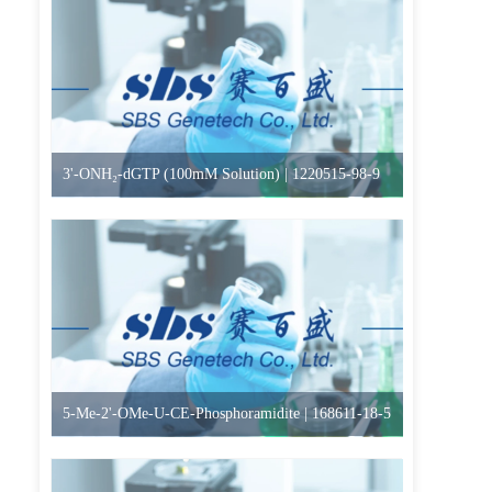
3'-ONH₂-dGTP (100mM Solution) | 1220515-98-9
5-Me-2'-OMe-U-CE-Phosphoramidite | 168611-18-5