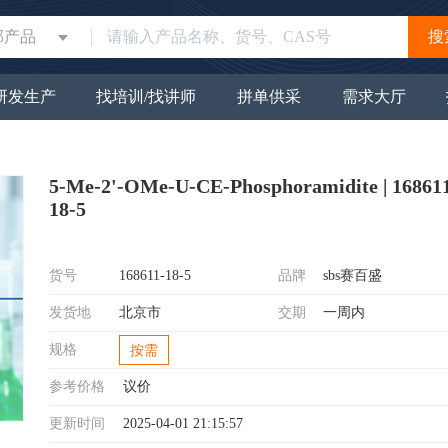
部产品
搜
研发生产
找培训/找讲师
拼单供采
需求大厅
5-Me-2'-OMe-U-CE-Phosphoramidite | 16861
18-5
货号
168611-18-5
品牌
sbs赛百盛
发货地
北京市
交期
一周内
规格
按需
参考价格
议价
更新时间
2025-04-01 21:15:57