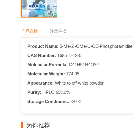
产品详情
注意事项
Product Name: 
5-Me-2'-OMe-U-CE-Phosphoramidite
CAS Number: 
168611-18-5
Molecular Formula:
 C41H51N4O9P
Molecular Weight: 
774.85
Appearance: 
White to off-white powder
Purity: 
HPLC ≥98.0%
Storage Conditions: 
-20℃
为你推荐