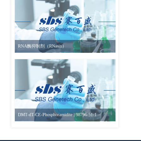
RNA酶抑制剂（RNasin）
DMT-dT-CE-Phosphoramidite | 98796-51-1