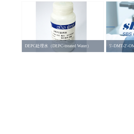
DEPC处理水（DEPC-treated Water）