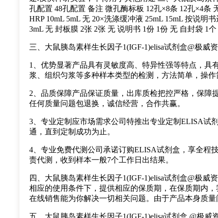
孔配置 48孔配置 备注 微孔酶标板 12孔×8条 12孔×4条 无 
HRP 10mL 5mL 无 20×洗涤缓冲液 25mL 15mL 按说明
3mL 无 封板膜 2张 2张 无 说明书 1份 1份 无 自封袋 1个
三、大鼠胰岛素样生长因子1(IGF-1)elisa试剂盒@极
1、优势显著产品具有灵敏度高、特异性强等特点，具
浆、组织匀浆等多种样本类型的检测，方法简单，操作
2、品质保障产品保证质量，出库质检把控严格，保障提
任何质量问题包退换，诚信经营，合作共赢。
3、专业定制应市场需求公司特推出专业定制ELISA
通，直到定制成功为止。
4、专业免费代测公司承诺订购ELISA试剂盒，享全
责代测，收到样本一般7个工作日出结果。
四、大鼠胰岛素样生长因子1(IGF-1)elisa试剂盒@
相应的使用条件下，提供相应的保质期，在保质期内，
在线销售能为你解决一切相关问题。由于产品本身质量
五、大鼠胰岛素样生长因子1(IGF-1)elisa试剂盒 @极