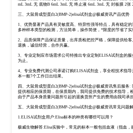
mL 3mL 无 底物B 6mL 3mL 无 终止液 6mL 3mL 无 封板膜 2
三、大鼠骨成型蛋白2(BMP-2)elisa试剂盒@极威资讯产品优势
1、优势显著产品具有灵敏度高、特异性强等特点，具有稳定的
多种样本类型的检测，方法简单，操作简便，*限度的节省了实
2、品质保障产品保证质量，出库质检把控严格，保障提供给客
退换，诚信经营，合作共赢。
3、专业定制应市场需求公司特推出专业定制ELISA试剂盒
为止。
4、专业免费代测公司承诺订购ELISA试剂盒，享全程技术
本一般7个工作日出结果。
四、大鼠骨成型蛋白2(BMP-2)elisa试剂盒@极威资讯售后
提供相应的保质期，在保质期内，我司提供免费的技术指导，
由于产品本身质量问题所引起的退换货所产生的费用由我司承
五、大鼠骨成型蛋白2(BMP-2)elisa试剂盒@极威资讯常见问题解
1.ELISA试剂盒用户:Elisa标本的种类有哪些可以用？
极威生物解答:Elisa实验中，常见的标本一般包括血液（指