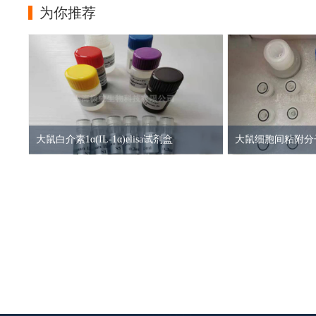
为你推荐
大鼠白介素1α(IL-1α)elisa试剂盒