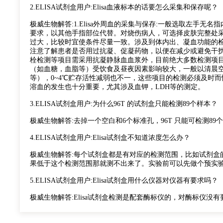
2.ELISA试剂盒用户:Elisa血液标本的话要怎么采集和保存呢？
极威生物解答:1.Elisa外周血的采集与保存:一般选取左手
要求，以其他手指部位代替。对烧伤病人，可选择皮肤完整处
过大，比较时宜使条件尽量一致。涉及到体内出、凝血功能的
注意了解患者是否用过抗凝、促凝药物，以便在减少或避免干扰因
栓检测等项目需采用抗凝静脉血血浆外，目前绝大多数检测项
（如血糖，血脂等）受饮食及昼夜因素影响较大，一般以清晨空
等），0~4℃贮存活性减弱也不一，这些项目的检测必须及时
溶血的发生也十分重要，尤其涉及血钾，LDH等的测定。
3.ELISA试剂盒用户:为什么96T 的试剂盒只能检测89个样本？
极威生物解答:去掉一个空白和6个标准孔，96T 只能可检测89
4.ELISA试剂盒用户:Elisa试剂盒不知道浓度怎么办？
极威生物解答:每个试剂盒都是有对应的检测范围，比如试剂盒的范围
果低于这个检测范围那就测不出来了。实验前可以先做个预实
5.ELISA试剂盒用户:Elisa试剂盒用什么仪器对仪器有要求吗？
极威生物解答:Elisa试剂盒检测是配套酶标仪的，对酶标仪没