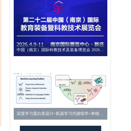
中国（南京）国际科教技术及装备博览会 2026二十二届中国南京教育装备暨科教技术展览会
深度学习蛋白质设计+机器学习代谢组学+单细胞多组学+CADD计算机辅助药物设计