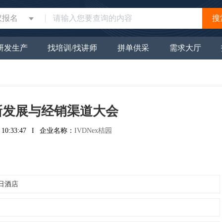
议报名
搜
研发生产
找培训/找讲师
拼单供采
需求大厅
新发展与经销渠道大会
0:33:47
I
企业名称：
IVDNex桔园
日酒店