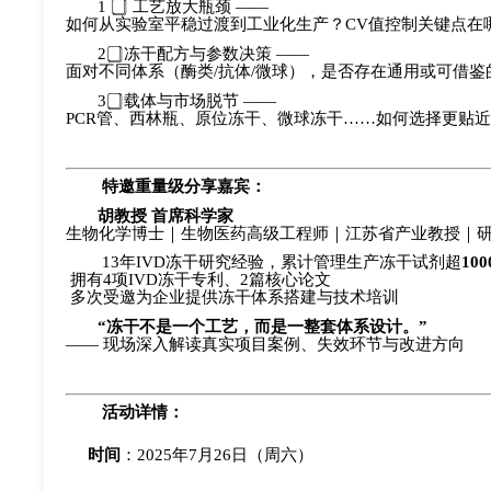
1️
⃣
工艺放大瓶颈
——
如何从实验室平稳过渡到工业化生产？
CV值控制关键点在
2️
冻干配方与参数决策
——
面对不同体系（酶类
/抗体/微球），是否存在通用或可借
3️
载体与市场脱节
——
PCR管、西林瓶、原位冻干、微球冻干……如何选择更贴
特邀重量级分享嘉宾：
胡
教授
首席科学家
生物化学博士｜生物医药高级工程师｜江苏省产业教授｜
13年IVD冻干研究经验，累计管理生产冻干试剂超
10
拥有
4项IVD冻干专利、2篇核心论文
多次受邀为企业提供冻干体系搭建与技术培训
“冻干不是一个工艺，而是一整套体系设计。”
—— 现场深入解读真实项目案例、失效环节与改进方向
活动详情：
时间
：
2025年7月26日（周六）