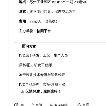
地点
：苏州工业园区
BIOBAY 一期 A1幢501
形式
：线下闭门沙龙，深度交流为主
费用
：
99元/人（含茶歇）
主办单位：
桔园平台
面向对象：
IVD冻干研发、工艺、生产人员
原料
/配方研发工程师
冻干设备技术专家与销售代表
IVD产品经理、市场/注册人员
⚠️
仅限
30席，先到先得！
38
点赞
举报
复制链接