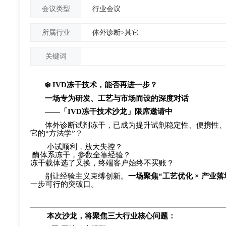
行业会议
会议类型
体外诊断>其它
所属行业
关键词
❄️
IVD冻干技术，能否再进一步？
一场专为研发、工艺与市场而设的深度对话
——「IVD冻干技术沙龙」限席邀请中
体外诊断试剂冻干，已成为提升试剂稳定性、便携性
它的
“方法学”？
小试顺利，放大失控？
酶体系冻干，参数全靠经验？
冻干载体选了又换，终端客户始终不买账？
别让经验主义束缚创新。
一场聚焦
“工艺优化 × 产业
一步可行的突破口。
本次沙龙，将聚焦三大行业核心问题：