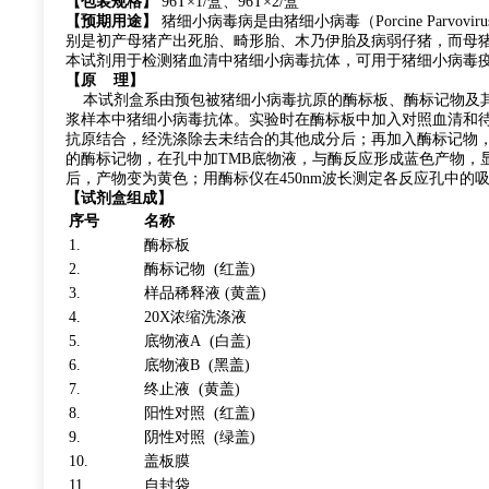
【包装规格】
96T×1/盒、96T×2/盒
【预期用途】
猪细小病毒病是由猪细小病毒（Porcine Parv
别是初产母猪产出死胎、畸形胎、木乃伊胎及病弱仔猪，而母
本试剂用于检测猪血清中猪细小病毒抗体，可用于猪细小病毒
【原 理】
本试剂盒系由预包被猪细小病毒抗原的酶标板、酶标记物及其他
浆样本中猪细小病毒抗体。实验时在酶标板中加入对照血清和
抗原结合，经洗涤除去未结合的其他成分后；再加入酶标记物
的酶标记物，在孔中加TMB底物液，与酶反应形成蓝色产物，
后，产物变为黄色；用酶标仪在450nm波长测定各反应孔中
【试剂盒组成】
序号
名称
1.
酶标板
2.
酶标记物 (红盖)
3.
样品稀释液 (黄盖)
4.
20X浓缩洗涤液
5.
底物液A (白盖)
6.
底物液B (黑盖)
7.
终止液 (黄盖)
8.
阳性对照 (红盖)
9.
阴性对照 (绿盖)
10.
盖板膜
11.
自封袋