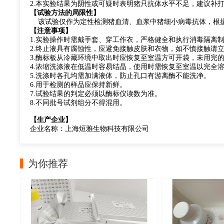
2.本实验结果为阴性或可疑时表明猪只抗体水平不足，建议补
【试验方法的局限性】
该试验仅作为定性检测猪血清、血浆中猪细小病毒抗体，根据
【注意事项】
1.实验操作时需戴手套、穿工作衣，严格健全和执行消毒隔离
2.终止液具有腐蚀性，应避免接触皮肤和衣物，如不慎接触请
3.酶标板从冷藏环境中取出时应恢复至室温方可开袋，未用完
4.浓缩洗涤液在低温时容易结晶，使用时需恢复至室温以完全
5.洗涤时各孔均需加满液体，防止孔口有游离酶不能洗净。
6.用于检测的样品应保持新鲜。
7.试验结果的判定必须以酶标仪读数为准。
8.不同批号试剂组分不得混用。
【生产企业】
企业名称：上海烜雅生物科技有限公司
为你推荐