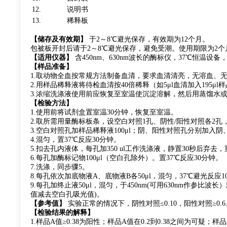
12.
说明书
13.
稀释板
【储存及有效期】
于2～8℃避光保存，有效期为12个月。
包被板开封后请于2～8℃避光保存，避免受潮。使用期限为2个
【适用仪器】
含450nm、630nm波长的酶标仪，37℃恒温设
【样品准备】
1.取动物全血按常规方法制备血清，要求血清清亮，无溶血、无污
2.用样品稀释液将待检血清按40倍稀释（如5μl血清加入195
3.浓缩洗涤液使用前应恢复至室温使沉淀溶解，然后用蒸馏水或
【检验方法】
1.使用前将试剂盒置室温30分钟，恢复至室温。
2.取所需用量酶标板条，设空白对照1孔、阴性/阳性对照各2孔
3.空白对照孔加样品稀释液100μl；阴、阳性对照孔分别加入阴、
4.混匀，置37℃反应30分钟。
5.扣去孔内液体，每孔加350 ul工作洗涤液，静置30秒后弃去
6.每孔加酶标记物100μl（空白孔除外）。置37℃反应30分钟。
7.洗涤，同步骤5。
8.每孔依次加底物液A、底物液B各50μl，混匀，37℃避光反应1
9.每孔加终止液50μl，混匀，于450nm(可用630nm作参
值减去空白孔吸光值)。
【参考值】
实验正常的情况下，阴性对照≤0.10，阳性对照≥0.6
【检验结果的解释】
1.样品A值≥0.38为阳性；样品A值在0.2到0.38之间为可疑；样