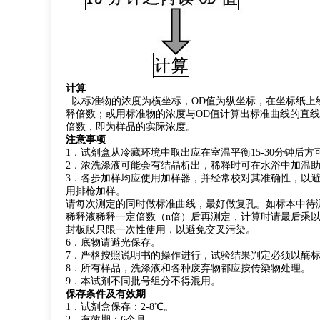
计算
以标准物的浓度为横坐标，OD值为纵坐标，在坐标纸上
释倍数；或用标准物的浓度与OD值计算出标准曲线的直
倍数，即为样品的实际浓度。
注意事项
1．试剂盒从冷藏环境中取出应在室温平衡15-30分钟
2．浓洗涤液可能会有结晶析出，稀释时可在水浴中加温
3．各步加样均应使用加样器，并经常校对其准确性，以
用排枪加样。
请每次测定的同时做标准曲线，最好做复孔。如标本中待
稀释液稀释一定倍数（n倍）后再测定，计算时请最后乘以总
封板膜只限一次性使用，以避免交叉污染。
6．底物请避光保存。
7．严格按照说明书的操作进行，试验结果判定必须以酶标
8．所有样品，洗涤液和各种废弃物都应按传染物处理。
9．本试剂不同批号组分不得混用。
保存条件及有效期
1．试剂盒保存：2-8℃。
2．有效期：6个月