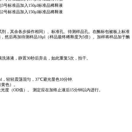
μl的3号标准品加入150μl标准品稀释液
μl的2号标准品加入150μl标准品稀释液
试剂，其余各步操作相同）、标准孔、待测样品孔。在酶标包被板上标准
μl，然后再加待测样品10μl（样品最终稀释度为5倍）。加样将样品加于酶
洗涤液，静置30秒后弃去，如此重复5次，拍干。
μl，轻轻震荡混匀，37℃避光显色10分钟.
转黄色）。
吸光度（OD值）。 测定应在加终止液后15分钟以内进行。