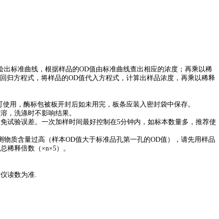
绘出标准曲线，根据样品的OD值由标准曲线查出相应的浓度；再乘以稀
线回归方程式，将样品的OD值代入方程式，计算出样品浓度，再乘以稀释
后方可使用，酶标包被板开封后如未用完，板条应装入密封袋中保存。
助溶，洗涤时不影响结果。
避免试验误差。一次加样时间最好控制在5分钟内，如标本数量多，推荐使
测物质含量过高（样本OD值大于标准品孔第一孔的OD值），请先用样品
稀释倍数（×n×5）。
仪读数为准.