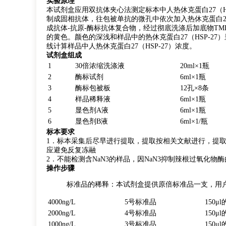
实验原理
本试剂盒应用双抗体夹心法测定标本中人热休克蛋白27（HS
制成固相抗体，往包被单抗的微孔中依次加入热休克蛋白27（H
成抗体-抗原-酶标抗体复合物，经过彻底洗涤后加底物TM
的黄色。颜色的深浅和样品中的热休克蛋白27（HSP-27
线计算样品中人热休克蛋白27（HSP-27）浓度。
试剂盒组成
1
30倍浓缩洗涤液
20ml×1瓶
2
酶标试剂
6ml×1瓶
3
酶标包被板
12孔×8条
4
样品稀释液
6ml×1瓶
5
显色剂A液
6ml×1瓶
6
显色剂B液
6ml×1/瓶
标本要求
1．标本采集后尽早进行提取，提取按相关文献进行，提取
应避免反复冻融
2．不能检测含NaN3的样品，因NaN3抑制辣根过氧化物酶
操作步骤
标准品的稀释：本试剂盒提供原倍标准品一支，用
4000ng/L
5号标准品
150
2000ng/L
4号标准品
150
1000ng/L
3号标准品
150