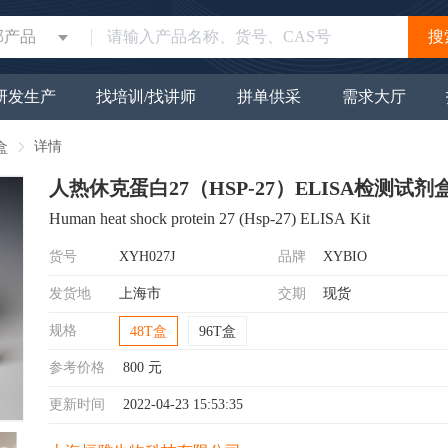
部产品
搜
研发生产
找培训/找讲师
拼单供采
需求大厅
详情
盒
人热休克蛋白27（HSP-27）ELISA检测试剂
Human heat shock protein 27 (Hsp-27) ELISA Kit
货号
XYH027J
品牌
XYBIO
发货地
上海市
交期
现货
规格
48T盒
96T盒
参考价格
800
元
更新时间
2022-04-23 15:53:35