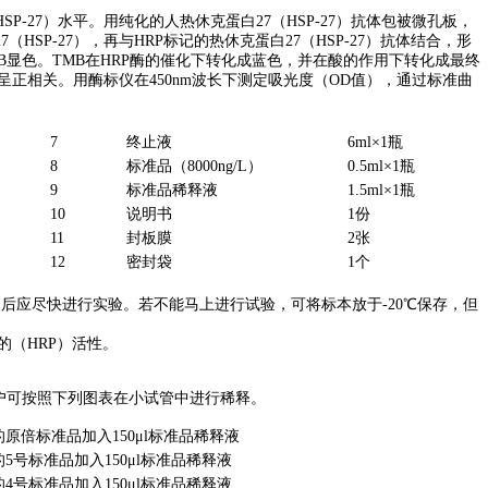
P-27）水平。用纯化的人热休克蛋白27（HSP-27）抗体包被微孔板，
SP-27），再与HRP标记的热休克蛋白27（HSP-27）抗体结合，形
B显色。TMB在HRP酶的催化下转化成蓝色，并在酸的作用下转化成最终
）呈正相关。用酶标仪在450nm波长下测定吸光度（OD值），通过标准曲
7
终止液
6ml×1瓶
8
标准品（8000ng/L）
0.5ml×1瓶
9
标准品稀释液
1.5ml×1瓶
10
说明书
1份
11
封板膜
2张
12
密封袋
1个
后应尽快进行实验。若不能马上进行试验，可将标本放于-20℃保存，但
的（HRP）活性。
户可按照下列图表在小试管中进行稀释。
μl的原倍标准品加入150μl标准品稀释液
μl的5号标准品加入150μl标准品稀释液
μl的4号标准品加入150μl标准品稀释液