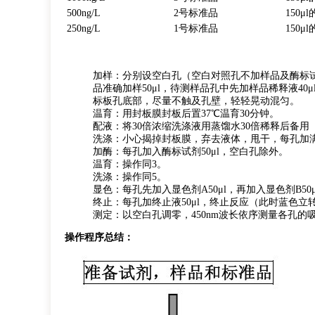
500ng/L
2号标准品
150
250ng/L
1号标准品
150
加样：分别设空白孔（空白对照孔不加样品及酶标
品准确加样50μl，待测样品孔中先加样品稀释液40
标板孔底部，尽量不触及孔壁，轻轻晃动混匀。
温育：用封板膜封板后置37℃温育30分钟。
配液：将30倍浓缩洗涤液用蒸馏水30倍稀释后备用
洗涤：小心揭掉封板膜，弃去液体，甩干，每孔加满
加酶：每孔加入酶标试剂50μl，空白孔除外。
温育：操作同3。
洗涤：操作同5。
显色：每孔先加入显色剂A50μl，再加入显色剂B50
终止：每孔加终止液50μl，终止反应（此时蓝色立
测定：以空白孔调零，450nm波长依序测量各孔的
操作程序总结：