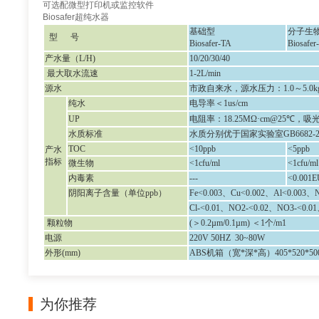
可选配微型打印机或监控软件
Biosafer超纯水器
基础
型
分子生
型
号
Biosafer-TA
Biosafer
产水量（
L/H)
10/20/30/40
最大取水流速
1-2L/min
源水
市政自来水，源水压力：
1.0～5.0k
纯水
电导率＜
1us/cm
UP
电阻率：
18.25MΩ·cm@25
℃
，吸光度
水质标准
水质分别优于国家实验室
GB668
TOC
<
10
ppb
<
5
ppb
产水
指标
微生物
<1cfu/ml
<1cfu/ml
内毒素
---
<0.0
01
E
阴阳离子含量（单位
ppb）
Fe<0.003、Cu<0.002、Al<0.003、N
Cl-<0.01、NO2-<0.02、NO3-<0.0
颗粒物
(＞0.2µm/0.1µm) ＜1个/m1
电源
220V 50HZ
3
0~
8
0W
外形
(mm)
ABS机箱（宽*深*高）
405*520*5
为你推荐