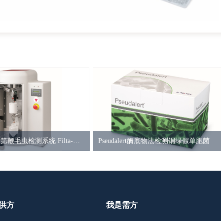
隐孢子虫和贾第鞭毛虫检测系统 Filta-max两虫检测系统
Pseudalert酶底物法检测铜绿假单胞菌
供方
我是需方