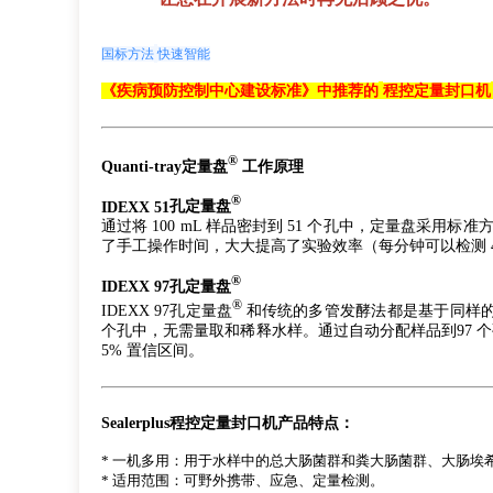
国标方法
快速智能
《疾病预防控制中心建设标准》中推荐的
程控定量封口机
®
Quanti-tray
定量盘
工作原理
®
IDEXX 51
孔定量盘
通过将 100 mL 样品密封到 51 个孔中，定量盘采用
了手工操作时间，大大提高了实验效率（每分钟可以检测 4 
®
IDEXX 97
孔定量盘
®
IDEXX 97孔定量盘
和传统的多管发酵法都是基于同样的
个孔中，无需量取和稀释水样。通过自动分配样品到97 个孔
5% 置信区间。
Sealerplus
程控定量封口机产品特点：
* 一机多用：用于水样中的总大肠菌群和粪大肠菌群、大肠
* 适用范围：可野外携带、应急、定量检测。