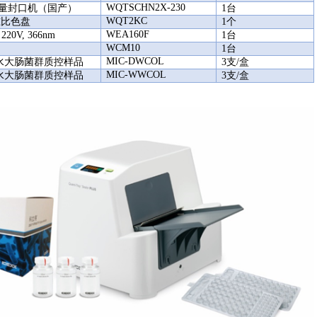
WQTSCHN2X-230
控定量封口机（国产）
1台
WQT2KC
准比色盘
1
个
WEA160F
20V, 366nm
1台
WCM10
1
台
MIC-DWCOL
用水大肠菌群质控样品
3支/盒
MIC-WWCOL
水大肠菌群质控样品
3
支/盒