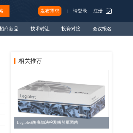
索
发布需求
请登录
注册
招商新品
技术转让
投资对接
会议报名
相关推荐
Legiolert酶底物法检测嗜肺军团菌