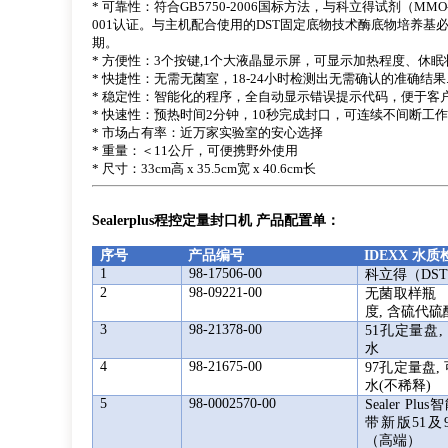
* 可靠性：符合GB5750-2006国标方法，与科立得试剂（MMO
001认证。与主机配合使用的DST固定底物技术酶底物培养基
期。
* 方便性：3个按键,1个大液晶显示屏，可显示加热程度、
* 快捷性：无需无菌室，18-24小时检测出无需确认的准确结
* 稳定性：智能化的程序，全自动显示错误提示代码，便于客
* 快速性：预热时间2分钟，10秒完成封口，可连续不间断工作
* 市场占有率：近万家实验室的安心选择
* 重量：＜11公斤，可便携野外使用
* 尺寸：33cm高 x 35.5cm宽 x 40.6cm长
Sealerplus程控定量封口机 产品配置单：
序号
产品编号
IDEXX
水质
1
98-17506-00
科立得（DS
2
98-09221-00
无菌取样瓶 （
度, 含硫代
3
98-21378-00
51
孔定量盘, 
水
4
98-21675-00
97孔定量盘, 
水(不稀释)
5
98-0002570-00
Sealer Plus
智
带新版51及
（高端）