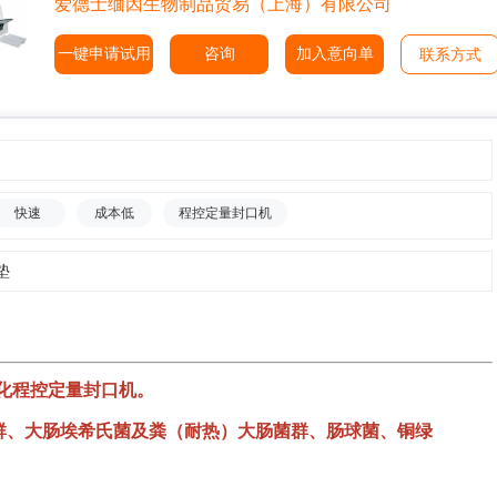
爱德士缅因生物制品贸易（上海）有限公司
一键申请试用
咨询
加入意向单
联系方式
快速
成本低
程控定量封口机
垫
智能化程控定量封口机。
总大肠菌群、大肠埃希氏菌及粪（耐热）大肠菌群、肠球菌、铜绿