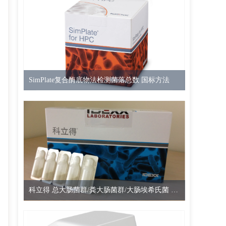
SimPlate复合酶底物法检测菌落总数 国标方法
科立得 总大肠菌群/粪大肠菌群/大肠埃希氏菌 酶底物法检测试剂