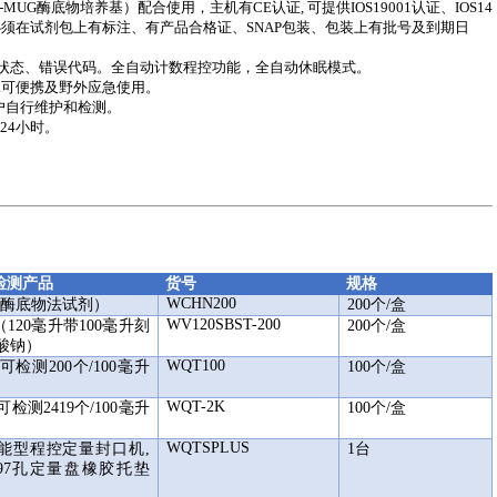
-MUG酶底物培养基）配合使用，主机有CE认证, 可提供IOS19001认证、IOS14
必须在试剂包上有标注、有产品合格证、SNAP包装、包装上有批号及到期日
休眠状态、错误代码。全自动计数程控功能，全自动休眠模式。
果.可便携及野外应急使用。
户自行维护和检测。
24小时。
检测产品
货号
规格
WCHN200
T酶底物法试剂）
200
个/盒
WV120SBST-200
120毫升带100毫升刻
200个/盒
硫酸钠）
WQT100
可检测200个/100毫升
100
个/盒
WQT-2K
可检测2419个/100毫升
100个/盒
WQTSPLUS
能型程控定量封口机,
1
台
97孔定量盘橡胶托垫