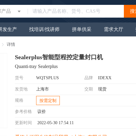
部产品
搜
研发生产
找培训/找讲师
拼单供采
需求大厅
详情
Sealerplus智能型程控定量封口机
Quanti-tray Sealerplus
货号
WQTSPLUS
品牌
IDEXX
发货地
上海市
交期
现货
规格
按需定制
参考价格
议价
更新时间
2022-05-30 17:54:11