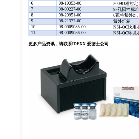
6
98-19353-00
2009D程
7
98-09227-00
97
孔阳性标
8
98-20951-00
6瓦特紫外灯, 2
9
98-21322-00
紫外灯箱
10
98-0009085-00
NSI-QC饮
11
98-0009086-00
NSI-QC
环境
更多产品资讯，请联系IDEXX 爱德士公司