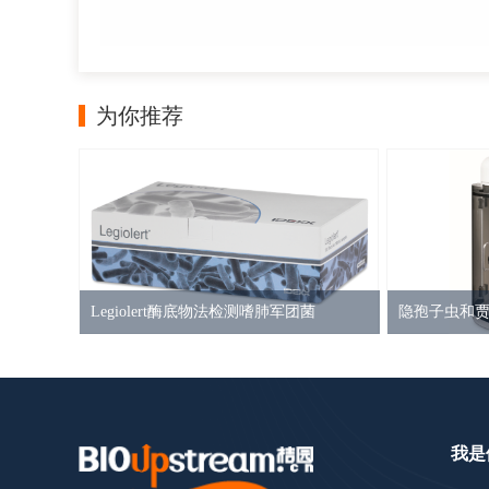
为你推荐
Legiolert酶底物法检测嗜肺军团菌
我是