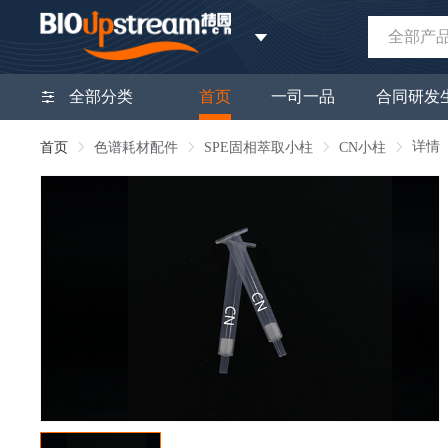
全部产
全部分类
首页
一司一品
合同研发
详情
首页
色谱耗材配件
SPE固相萃取小柱
CN小柱