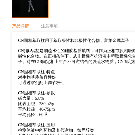
产品详情
注意事项
CN固相萃取柱用于萃取极性和非极性化合物，富集金属离子
CN(氰丙基)是弱疏水性的硅胶基质填料，可作为正相或反相
碱性化合物。在正相条件下，从非极性有机溶液中萃取极性化
子。对在C18固定相上生产不可逆结合的强疏水物质，CN固定
CN固相萃取柱-特点：
对生物基质兼容性好
可通过溶剂配比调节极性
CN固相萃取柱-参数：
碳含量：5.8%
比表面积：280m2/g
平均粒径：40-75μm
平均孔径：60 Å
CN固相萃取柱-应用：
检测体液中的药物及其代谢物，如固醇类