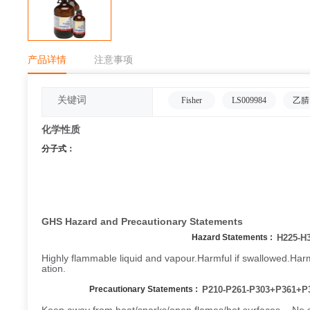
产品详情
注意事项
关键词
Fisher
LS009984
乙腈
化学性质
分子式：
GHS Hazard and Precautionary Statements
Hazard Statements :
H225-H
Highly flammable liquid and vapour.Harmful if swallowed.Harmfu
ation.
Precautionary Statements :
P210-P261-P303+P361+P