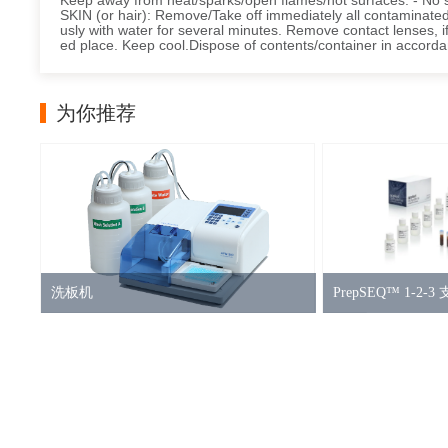
Keep away from heat/sparks/open flames/hot surfaces. - No 
SKIN (or hair): Remove/Take off immediately all contaminated
usly with water for several minutes. Remove contact lenses, if
ed place. Keep cool.Dispose of contents/container in accordanc
为你推荐
洗板机
PrepSEQ™ 1-