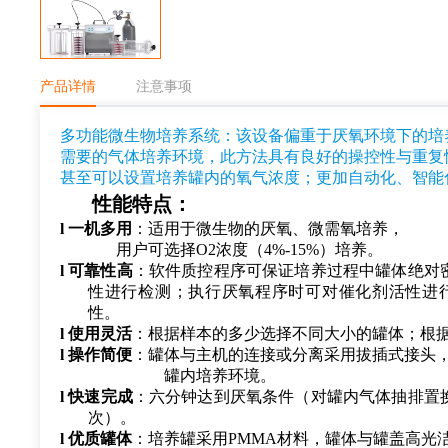
产品详情
注意事项
多功能微
生物培养系统：该设备偏重于厌氧环境下的培
需要的气体培养环境，此方法具有良好的操控性与重复
甚至可以设置培养罐内的氧气浓度；更加自动化、智能
性能特点：
l
一机多用
：适用于
微生物的
厌氧、微需氧
培养，
用户
可选择
O2
浓度
（
4%
-15%）培养
。
l
可靠性高
：
软件质控程序可
保证培养过程中
罐体
绝对
性进行检测；执行厌氧程序时可对催化剂活性进
性。
l
使用灵活
：根据样本的多少选择不同大小的罐体；根
l
操作简便
：罐体与主机的连接或分离
采用拔插式接头
罐内培养环境
。
l
快速
完成
：六
分钟达到厌氧条件（
对
罐
内
气体抽排置
次）。
l
优质罐体
：
培养罐采用
PMMA材料，罐体与罐盖高光