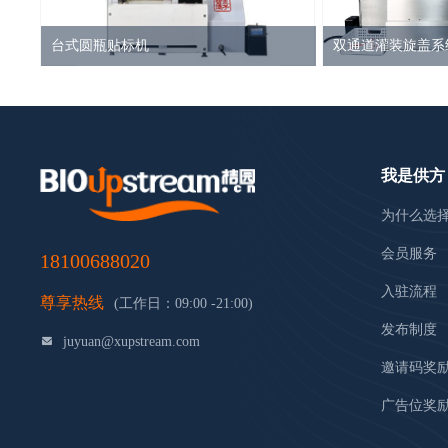
台式圆瓶贴标机
双通道灌装旋盖系
我是供方
为什么选
会员服务
18100688020
入驻流程
尊享热线
(工作日：09:00 -21:00)
发布制度
juyuan@xupstream.com
邀请码奖
广告位奖