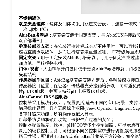
不锈钢罐体
双层夹套罐体：
罐体及门体均采用双层夹套设计，连接一体式TCU
（冷 却水≤8℃）
AbioBag培养袋：
培养袋安装于固定支架，与 AbioSUS连接后
双底部通气口。
称重传感器支架：
在安装运输过程或长期不使用时，可以直接
感器直接承载罐体，从而进行培养液重量监测。 C6等级称重系
固定支架：
用于固定安装AbioBag培养袋，可用于固定各类
加热毯。伺服搅拌电机。
门体+视窗：
大面积单开门设计便于更换AbioBag培养袋，
夹套结构。
传感器操作区域：
AbioBag培养袋安装固定后，各种传感器
传感器接口位置，保证各种传感器充分接触培养液，同时避免传感器
性pH/DO电极，并可支持双pH 电极双DO电极。
AbioControl IDS.S控制器
控制器采用模块化设计，配置灵活,适合不同的应用场景，支持 50
触屏操作界面，具有五级操作权限(View, Operator, Engineer, S
备审计追踪功能，所有操作被记入日志;
屏幕带防误触和锁屏功能，保护生产过程的安全；
控制器配置温度、搅拌、pH和DO等多个控制回路，可显示所有
灵活的级联控制回路，可根据不同的控制需求进行切换,实现参
拓展性强，可通过4-20mA或者modbus连接第三方设备，