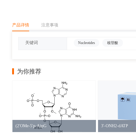
产品详情
注意事项
关键词
Nucleotides
核苷酸
为你推荐
(2'OMe-5'p-A)pG
3'-ONH2-dATP