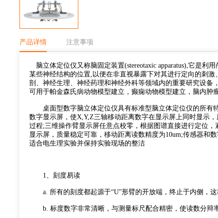
产品详情
注意事项
脑立体定位仪又称脑固定装置(stereotaxic apparatu
某些神经结构的位置,以便在非直视暴露下对其进行定向的刺激
剖、神经生理、神经药理和神经外科等领域内的重要研究设备
可用于帕金森氏病动物模型建立，癫痫动物模型建立，脑内肿
桌面型数字脑立体定位仪具有标准型脑立体定位仪的所有特点
数字显示屏，使X,Y,Z三轴移动距离数字在显示屏上同时显示，
过程;三维操作臂显示屏任意点校零，根据图谱直接进行定位，
显示屏，质量稳定可靠，移动距离读数精度为10um;传感器
适合电生理实验并保持实验现场的整洁
1、刻度易读
a. 所有的刻度都起源于“U”形臂的开放端，终止于内侧，
b. 标度数字非常清晰，与测量标尺配合精密，使读数分辩率精