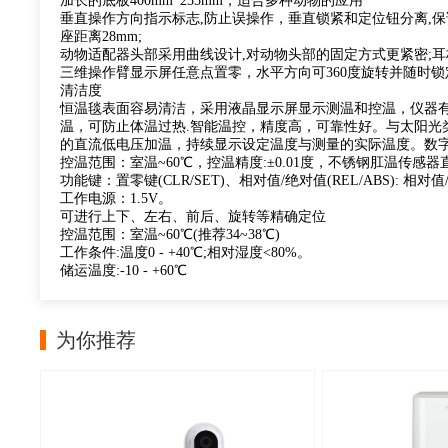
加长的底板400mm*255mm，适合多种动物的应用
垂直操作方向指示标志,防止误操作，垂直锁紧和定位钮分离,
座距离28mm;
动物适配器头部采用曲线设计,对动物头部的固定方式更紧密;
三维操作臂显示屏任意点置零，水平方向可360度旋转并随时
清洁度
恒温毯表面容易清洁，采用液晶显示屏显示测温和控温，仪器
温，可防止体温过热.智能温控，精度高，可靠性好。与太阳光
的直流低电压加温，持续显示设定温度与测量的实际温度。数
控温范围：室温~60℃，控温精度:±0.01度，不锈钢肛温传感器
功能键：置零键(CLR/SET)、相对值/绝对值(REL/ABS): 相对值/
工作电源：1.5V。
可进行上下、左右、前后、旋转等精确定位
控温范围：室温~60℃(推荐34~38℃)
工作条件:温度0 - +40℃;相对湿度<80%。
储运温度:-10 - +60℃
为你推荐