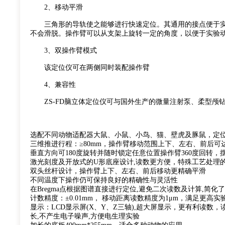
2、移动平滑
三角形的导轨使之能够进行快速定位。其通用的接点便于实
不会滑脱。操作臂可以从支架上旋转一定的角度，以便于实验
3、双操作臂模式
该定位仪可在两侧同时装配操作臂
4、兼容性
ZS-FD脑立体定位仪可与国外生产的微量注射泵、柔型颅
选配不同动物适配器大鼠、小鼠、小鸟、猫、壁虎及豚鼠，定位
三维推进行程：≥80mm，操作臂移动范围上下、左右、前后可达
垂直方向可180度旋转并随时锁定任意位置操作臂360度回转，摆
激光刻度及开放式的U形底座设计,读数更方便，特殊工艺处理
双头丝杆设计，操作臂上下、左右、前后移动更精确平滑
不同温度下操作仍可保持良好的精确性与灵活性
在Bregma点根据图谱直接进行定位,避免二次读数及计算,简化
计数精度：±0.01mm， 移动距离读数精度为1μm，满足更高实
显示：LCD显示屏(X、Y、Z三轴),超大屏显示，更有利读数
长,不产生电子噪声,方便电生理实验