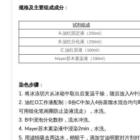
规格及主要组成成分
：
试剂组成
A.
油红固定液（
）
250ml
B.
油红分化液
（
）
250ml
C.
油红原液（
）
100ml
苏木素染液（
）
Mayer
100ml
染色步骤
：
1.
将冰冻切片从冰箱中取出后复温干燥，随后放入A中浸
2.
油红O工作液配制：6份C中加入4份蒸馏水混合均匀即
可用组化笔画圈防止染液流走），水洗。
3.
B
中浸泡分化数秒，流水冲洗。
4.
苏木素染液
中浸染2min，水洗。
Mayer
5.
用滤纸吸去周边水，稍晾干，滴加
甘油明胶封片剂
封