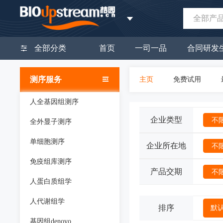
全部产
全部分类
首页
一司一品
合同研发
测序服务
主页
免费试用
人全基因组测序
企业类型
不
全外显子测序
单细胞测序
企业所在地
不
免疫组库测序
产品交期
不
人蛋白质组学
人代谢组学
排序
默
基因组denovo