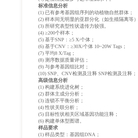
标准信息分析
(1)
已有参考基因组序列的动植物自然群体；
(2)
样本间无明显的亚群分化（如生殖隔离等
(3)
所研究表型性状遗传力较强。
(4)
≥200
个样本；
(5)
基于
SNP
：
≥5 X/
个体；
(6)
基于
CNV
：
≥30X/
个体
10~20W Tags
；
(7)
平均
8 X/Tag
；
(8)
测序数据质量评估；
(9)
与参考基因组比对；
(10)
SNP
、
CNV
检测及注释
SNP
检测及注释；
高级信息分析
(1)
构建系统进化树；
(2)
群体主成分分析；
(3)
连锁不平衡分析；
(4)
性状关联分析；
(5)
目标性状相关区域基因功能注释；
(6)
构建单体型图谱。
样品要求
(1)
样品类型：基因组
DNA
；