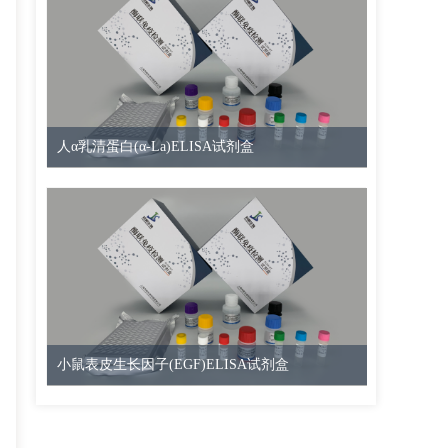
人α乳清蛋白(α-La)ELISA试剂盒
小鼠表皮生长因子(EGF)ELISA试剂盒