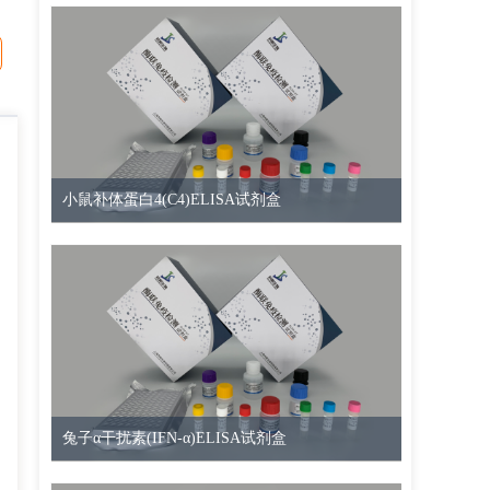
小鼠补体蛋白4(C4)ELISA试剂盒
兔子α干扰素(IFN-α)ELISA试剂盒