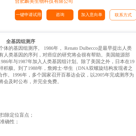
合肥麟美生物科技有限公司
一键申请试用
咨询
加入意向单
联系方式
全基因组测序
个体的基因组测序。
1986
年，
Renato Dulbecco
是最早提出人类
有人类基因的序列，对癌症的研究将会很有帮助。美国能源部
1986
年与
1987
年加入人类基因组计划。除了美国之外，日本在
19
样积极。到了
1988
年，詹姆士
·
华生（
DNA
双螺旋结构发现者之
合作。
1996
年，多个国家召开百慕达会议，以
2005
年完成测序为
将会及时公布，并完全免费。
扫除定位盲点；
准确性；