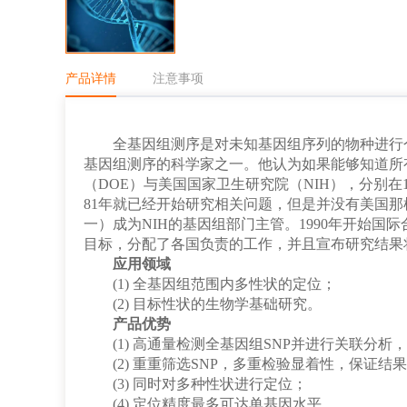
产品详情
注意事项
全基因组测序是对未知基因组序列的物种进行
基因组测序的科学家之一。他认为如果能够知道所
（
DOE
）与美国国家卫生研究院（
NIH
），分别在
81
年就已经开始研究相关问题，但是并没有美国那
一）成为
NIH
的基因组部门主管。
1990
年开始国际
目标，分配了各国负责的工作，并且宣布研究结果
应用领域
(1)
全基因组范围内多性状的定位；
(2)
目标性状的生物学基础研究。
产品优势
(1)
高通量检测全基因组
SNP
并进行关联分析，
(2)
重重筛选
SNP
，多重检验显着性，保证结果
(3)
同时对多种性状进行定位；
(4)
定位精度最多可达单基因水平。