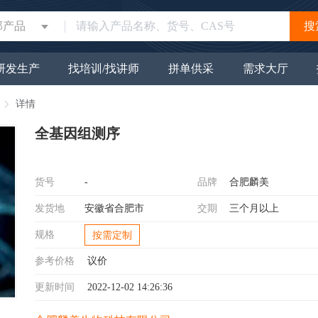
部产品
搜
研发生产
找培训/找讲师
拼单供采
需求大厅
详情
全基因组测序
货号
-
品牌
合肥麟美
发货地
安徽省合肥市
交期
三个月以上
规格
按需定制
参考价格
议价
更新时间
2022-12-02 14:26:36