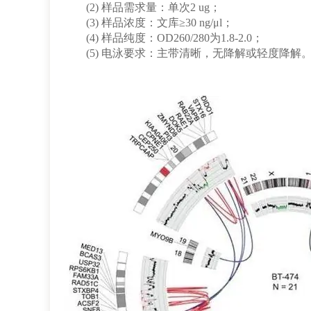
(2)
样品需求量：单次
2 ug
；
(3)
样品浓度：文库
≥30 ng/μl
；
(4)
样品纯度：
OD260/280
为
1.8-2.0
；
(5)
电泳要求：主带清晰，无降解或轻度降解