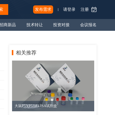
索
发布需求
请登录
注册
招商新品
技术转让
投资对接
会议报名
相关推荐
大鼠P53(P53)ELISA试剂盒