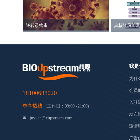
逆转录病毒
真核转录组
我是
为什
会员
18100688020
入驻
尊享热线
(工作日：09:00 -21:00)
发布
juyuan@xupstream.com
邀请
广告