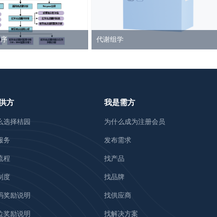
测序
代谢组学
供方
我是需方
么选择桔园
为什么成为注册会员
服务
发布需求
流程
找产品
制度
找品牌
码奖励说明
找供应商
位奖励说明
找解决方案