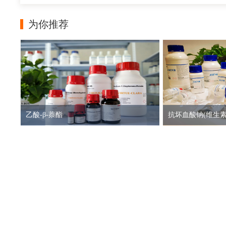
为你推荐
乙酸-β-萘酯
抗坏血酸钠(维生素