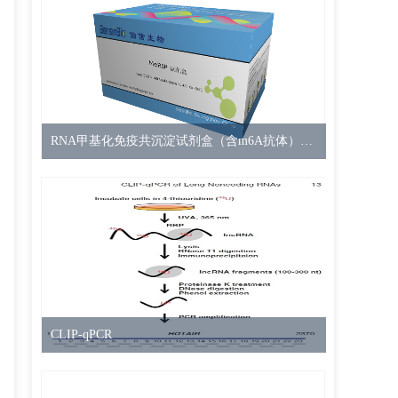
RNA甲基化免疫共沉淀试剂盒（含m6A抗体）（MeRIP Kit，12T）
CLIP-qPCR