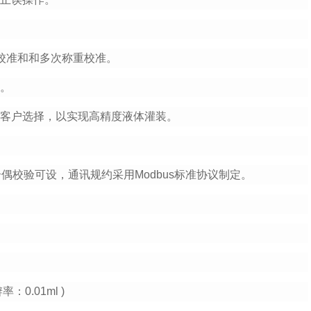
校准和和多次称重校准。
出。
供客户选择，以实现高精度液体灌装。
奇偶校验可设，通讯规约采用Modbus标准协议制定。
：0.01ml )