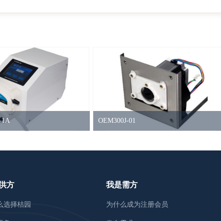
-1A
OEM300J-01
供方
我是需方
么选择桔园
为什么成为注册会员