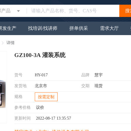
部产品
搜
研发生产
找培训/找讲师
拼单供采
需求大厅
详情
GZ100-3A 灌装系统
货号
HY-017
品牌
慧宇
发货地
北京市
交期
现货
规格
按需定制
参考价格
议价
更新时间
2022-08-17 13:35:57