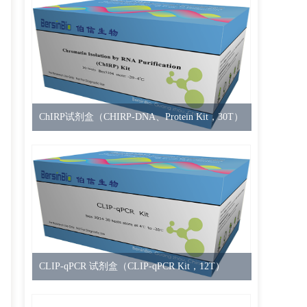
ChIRP试剂盒（CHIRP-DNA、Protein Kit，30T）
CLIP-qPCR 试剂盒（CLIP-qPCR Kit，12T）