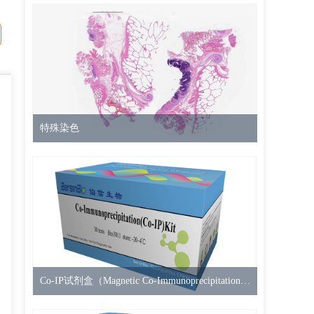
特殊染色
Co-IP试剂盒（Magnetic Co-Immunoprecipitation (Co-IP)Kit，12T）