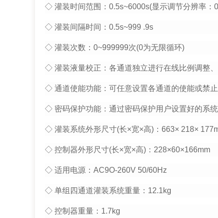
◇ 灌装时间范围：0.5s~6000s(显示调节分辨率：0.
◇ 灌装间隔时间：0.5s~999 .9s
◇ 灌装次数：0~999999次(0为无限循环)
◇ 灌装液量校正：各通道独立进行在线比例调整
◇ 通道使能功能：可任意设置各通道的使能或禁止
◇ 密码保护功能：通过密码保护用户设置好的系
◇ 灌装系统外形尺寸(长×宽×高)：663× 218× 177
◇ 控制器外形尺寸(长×宽×高)：228×60×166mm
◇ 适用电源：AC9O-260V 50/60Hz
◇ 单组四通道灌装系统重量：12.1kg
◇ 控制器重量：1.7kg