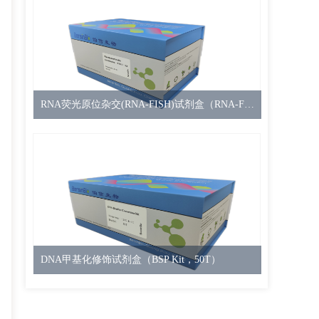
RNA荧光原位杂交(RNA-FISH)试剂盒（RNA-FISH(短链) Kit，30T）
DNA甲基化修饰试剂盒（BSP Kit，50T）