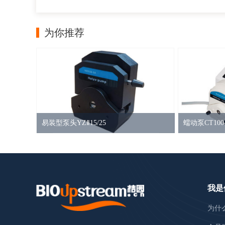
为你推荐
易装型泵头YZⅡ15/25
蠕动泵CT100
我是
为什