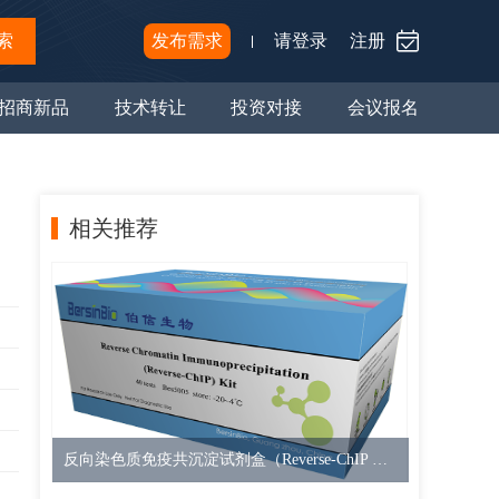
索
发布需求
请登录
注册
招商新品
技术转让
投资对接
会议报名
相关推荐
反向染色质免疫共沉淀试剂盒（Reverse-ChIP Kit，30T）