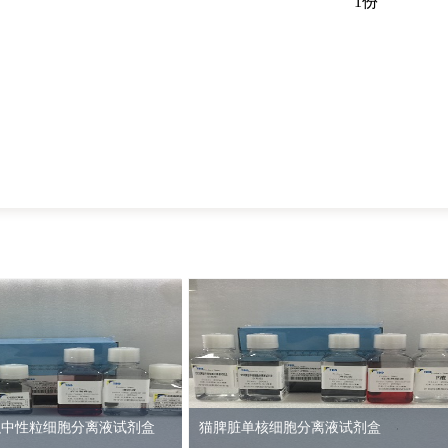
1份
织中性粒细胞分离液试剂盒
猫脾脏单核细胞分离液试剂盒