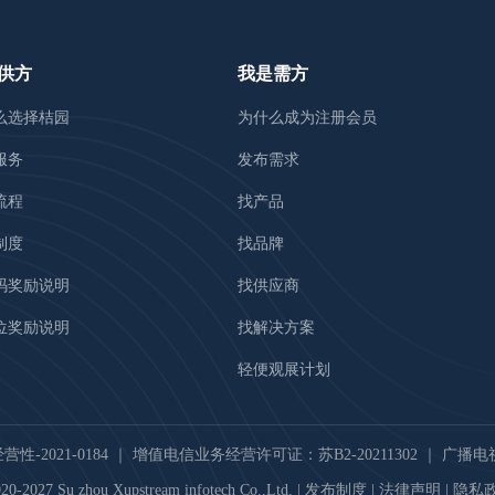
供方
我是需方
么选择桔园
为什么成为注册会员
服务
发布需求
流程
找产品
制度
找品牌
码奖励说明
找供应商
位奖励说明
找解决方案
轻便观展计划
-2021-0184
｜
增值电信业务经营许可证：苏B2-20211302
｜
广播电视
20-2027 Su zhou Xupstream infotech Co.,Ltd. |
发布制度
|
法律声明
|
隐私