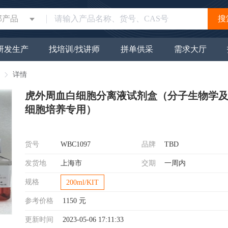
部产品
搜
研发生产
找培训/找讲师
拼单供采
需求大厅
详情
虎外周血白细胞分离液试剂盒（分子生物学
细胞培养专用）
货号
WBC1097
品牌
TBD
发货地
上海市
交期
一周内
规格
200ml/KIT
参考价格
1150
元
更新时间
2023-05-06 17:11:33