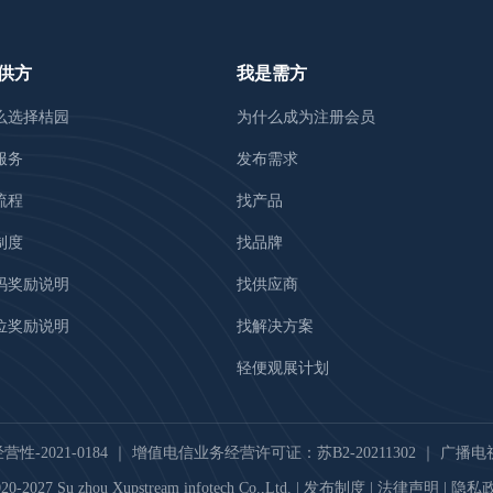
供方
我是需方
么选择桔园
为什么成为注册会员
服务
发布需求
流程
找产品
制度
找品牌
码奖励说明
找供应商
位奖励说明
找解决方案
轻便观展计划
-2021-0184
｜
增值电信业务经营许可证：苏B2-20211302
｜
广播电视
20-2027 Su zhou Xupstream infotech Co.,Ltd. |
发布制度
|
法律声明
|
隐私