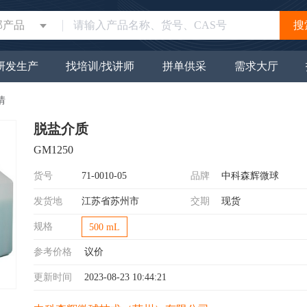
部产品
搜
研发生产
找培训/找讲师
拼单供采
需求大厅
情
脱盐介质
GM1250
货号
71-0010-05
品牌
中科森辉微球
发货地
江苏省苏州市
交期
现货
规格
500 mL
参考价格
议价
更新时间
2023-08-23 10:44:21