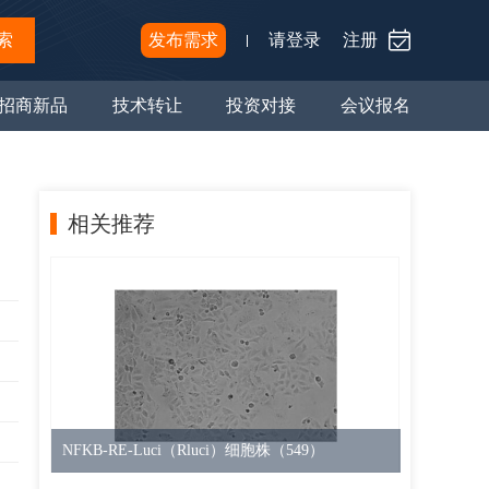
索
发布需求
请登录
注册
招商新品
技术转让
投资对接
会议报名
相关推荐
NFKB-RE-Luci（Rluci）细胞株（549）