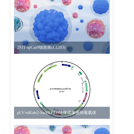
293T-spCas9细胞株(C1203)
pLV-mKate2-luci(EF1a)活体成像慢病毒载体