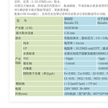
定时、定质（
1-18.25M
Ω
.cm
）取水。
内置压力储水箱
，
所有滤芯内置设计，集成精致，节省实验台更多使用空
801
磨砂面卡接式预处理滤芯，更换更便捷。
配备
USB Host
接口，支持历史告警记录和历史取水记录的数据导出功能
基础
型
分子生
型
号
Biosafer-TA
Biosafer
产水量（
L/H)
10/20/30/40
最大取水流速
1-2L/min
源水
市政自来水，源水压力：
1.0～5.0k
纯水
电导率＜
1us/cm
UP
电阻率：
18.25MΩ·cm@25
℃
，吸光度
水质标准
水质分别优于国家实验室
GB668
TOC
<
10
ppb
<
5
ppb
产水
指标
微生物
<1cfu/ml
<1cfu/ml
内毒素
---
<0.0
01
E
阴阳离子含量（单位
ppb）
Fe<0.003、Cu<0.002、Al<0.003、N
Cl-<0.01、NO2-<0.02、NO3-<0.0
颗粒物
(＞0.2µm/0.1µm) ＜1个/m1
电源
220V 50HZ
3
0~
8
0W
外形
(mm)
ABS机箱（宽*深*高）
405*520*5