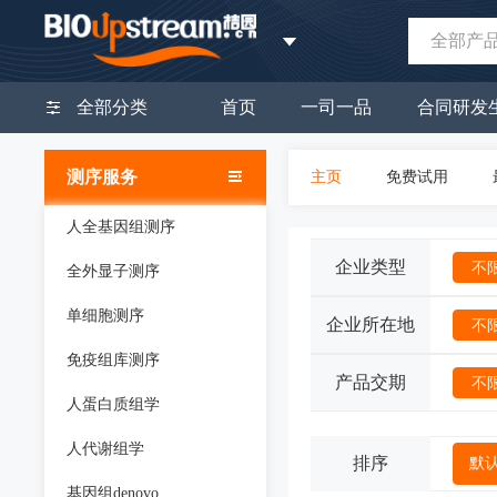
全部产
全部分类
首页
一司一品
合同研发
测序服务
主页
免费试用
人全基因组测序
企业类型
不
全外显子测序
单细胞测序
企业所在地
不
免疫组库测序
产品交期
不
人蛋白质组学
人代谢组学
排序
默
基因组denovo