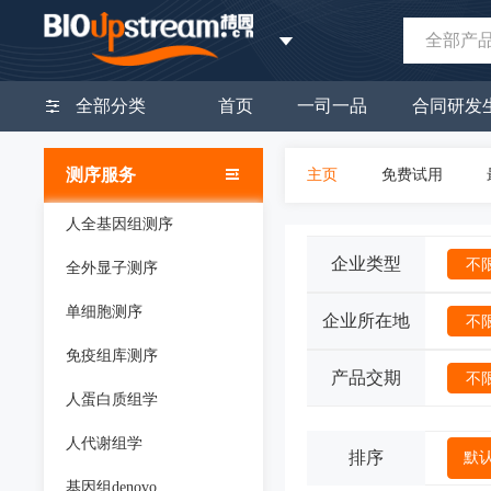
全部产
全部分类
首页
一司一品
合同研发
测序服务
主页
免费试用
人全基因组测序
企业类型
不
全外显子测序
单细胞测序
企业所在地
不
免疫组库测序
产品交期
不
人蛋白质组学
人代谢组学
排序
默
基因组denovo