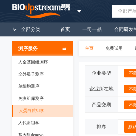
全部产
全部分类
首页
一司一品
合同研发
测序服务
主页
免费试用
人全基因组测序
企业类型
不
全外显子测序
单细胞测序
企业所在地
不
免疫组库测序
产品交期
不
人蛋白质组学
人代谢组学
排序
默
基因组denovo