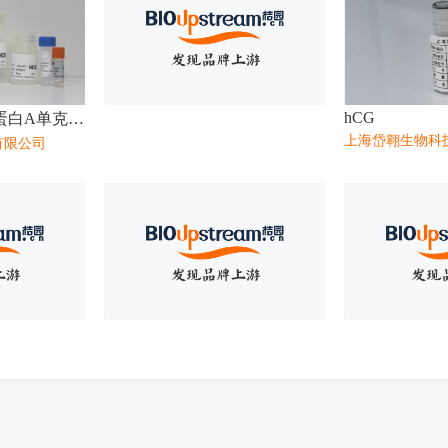
hCG
鼠抗人血清淀粉样蛋白A单克隆抗体
上海岱翱生物科
有限公司