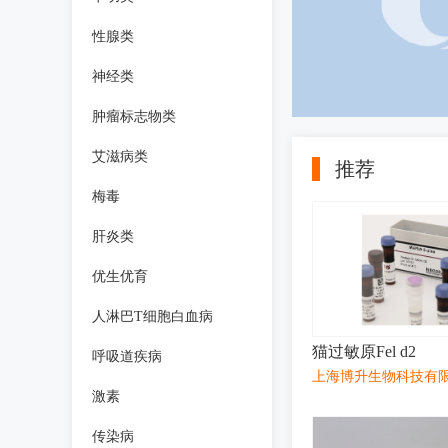
性腺类
神经类
肿瘤标志物类
艾滋病类
推荐
梅毒
肝炎类
优生优育
人淋巴T细胞白血病
猫过敏原Fel d2
呼吸道疾病
上海博升生物科技有
激素
传染病