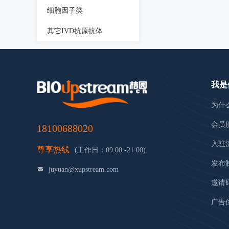
细胞因子类
其它IVD抗原抗体
我是
为什
会员
18100688020
入驻
尊享热线
(工作日：09:00 -21:00)
发布
juyuan@xupstream.com
邀请
广告