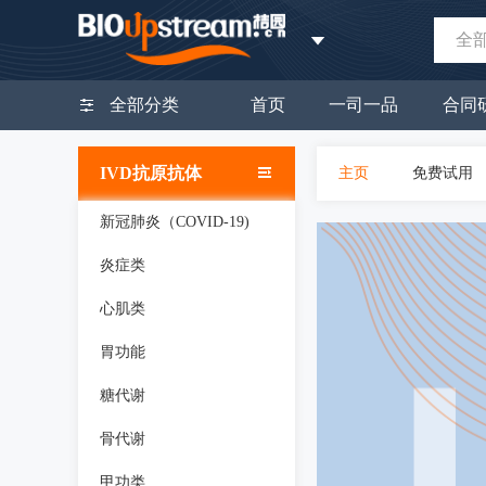
全
全部分类
首页
一司一品
合同
IVD抗原抗体
主页
免费试用
新冠肺炎（COVID-19)
炎症类
心肌类
胃功能
糖代谢
骨代谢
甲功类