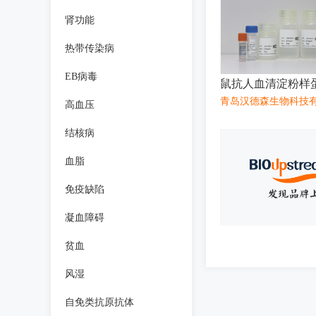
肾功能
热带传染病
EB病毒
青岛汉德森生物科技
高血压
结核病
血脂
免疫缺陷
凝血障碍
贫血
风湿
自免类抗原抗体