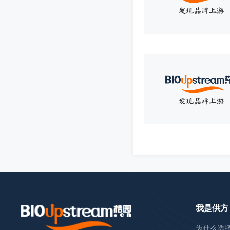
我是供方
为什么选