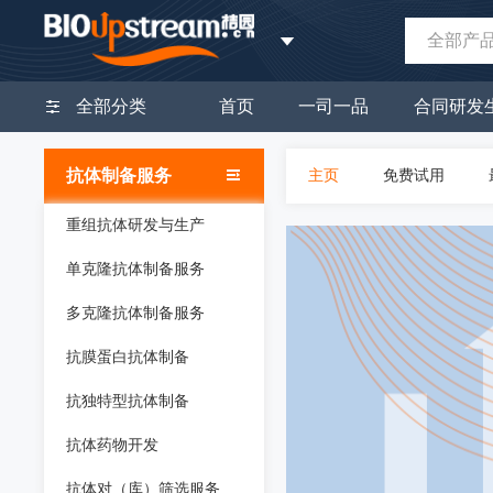
全部产
全部分类
首页
一司一品
合同研发
抗体制备服务
主页
免费试用
重组抗体研发与生产
单克隆抗体制备服务
多克隆抗体制备服务
抗膜蛋白抗体制备
抗独特型抗体制备
抗体药物开发
抗体对（库）筛选服务