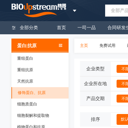
全部产
全部分类
首页
一司一品
合同研发
蛋白|抗原
主页
免费试用
重组蛋白
企业类型
不
重组抗原
天然抗原
企业所在地
不
修饰蛋白、抗原
产品交期
不
细胞质蛋白
细胞裂解和提取物
排序
默
植物蛋白和抗原