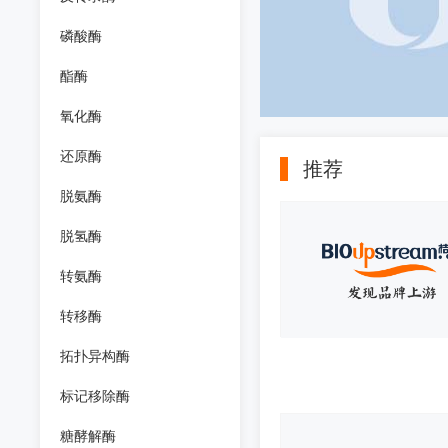
磷酸酶
酯酶
氧化酶
还原酶
推荐
脱氨酶
脱氢酶
转氨酶
转移酶
拓扑异构酶
标记移除酶
糖酵解酶