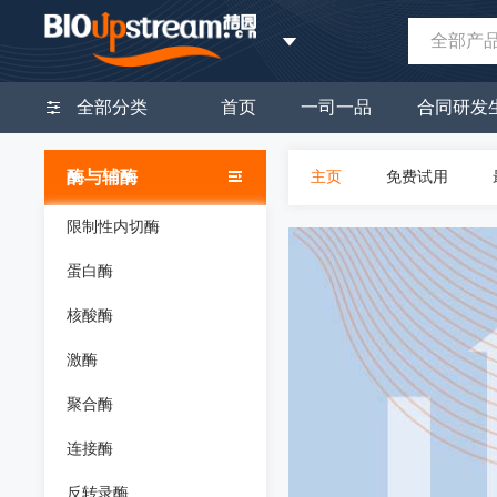
全部产
全部分类
首页
一司一品
合同研发
酶与辅酶
主页
免费试用
限制性内切酶
蛋白酶
核酸酶
激酶
聚合酶
连接酶
反转录酶