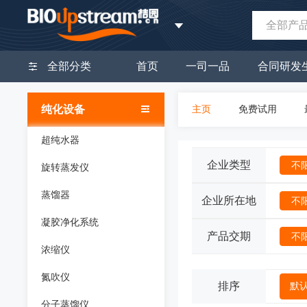
全部产
全部分类
首页
一司一品
合同研发
纯化设备
主页
免费试用
超纯水器
企业类型
不
旋转蒸发仪
蒸馏器
企业所在地
不
凝胶净化系统
产品交期
不
浓缩仪
氮吹仪
排序
默
分子蒸馏仪