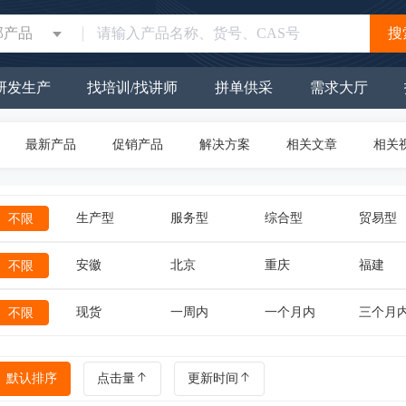
部产品
搜
研发生产
找培训/找讲师
拼单供采
需求大厅
最新产品
促销产品
解决方案
相关文章
相关
生产型
服务型
综合型
贸易型
不限
安徽
北京
重庆
福建
不限
现货
一周内
一个月内
三个月
不限
默认排序
点击量
更新时间