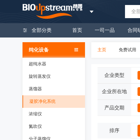
全
全部分类
首页
一司一品
合同
纯化设备
主页
免费试用
超纯水器
企业类型
旋转蒸发仪
蒸馏器
企业所在地
凝胶净化系统
产品交期
浓缩仪
氮吹仪
排序
分子蒸馏仪