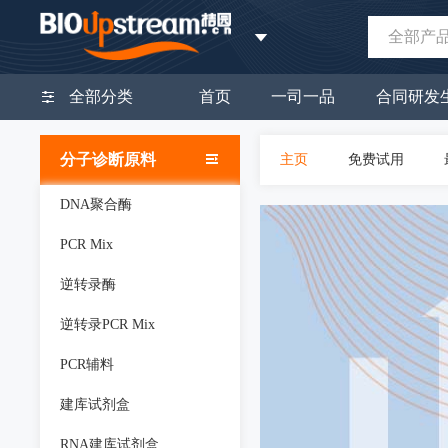
全部产
全部分类
首页
一司一品
合同研发
分子诊断原料
主页
免费试用
DNA聚合酶
PCR Mix
逆转录酶
逆转录PCR Mix
PCR辅料
建库试剂盒
RNA建库试剂盒