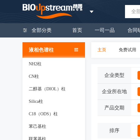
全
全部分类
首页
一司一品
合同
液相色谱柱
主页
免费试用
NH2柱
企业类型
CN柱
二醇基（DIOL）柱
企业所在地
Silica柱
产品交期
C18（ODS）柱
苯己基柱
排序
联苯基柱