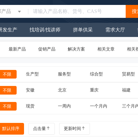
部产品
搜
研发生产
找培训/找讲师
拼单供采
需求大厅
最新产品
促销产品
解决方案
相关文章
相关
生产型
服务型
综合型
贸易型
不限
安徽
北京
重庆
福建
不限
现货
一周内
一个月内
三个月
不限
默认排序
点击量
更新时间