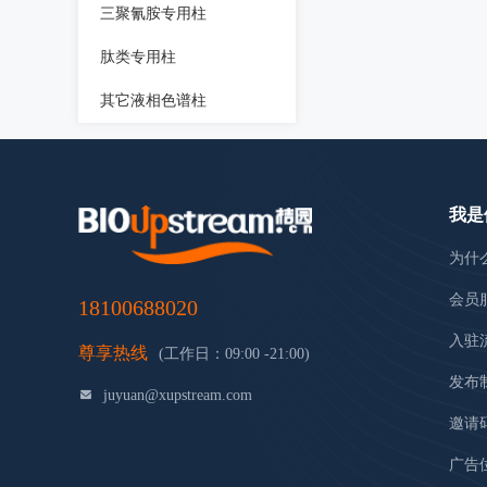
三聚氰胺专用柱
肽类专用柱
其它液相色谱柱
我是
为什
会员
18100688020
入驻
尊享热线
(工作日：09:00 -21:00)
发布
juyuan@xupstream.com
邀请
广告