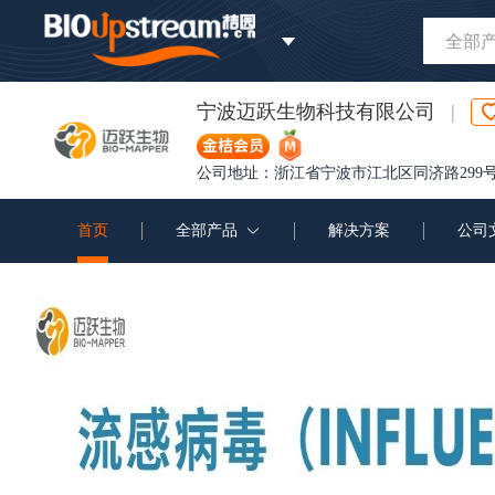
全部
宁波迈跃生物科技有限公司
|
公司地址：浙江省宁波市江北区同济路299号
首页
全部产品
解决方案
公司