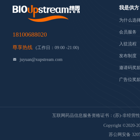
我是供方
为什么选
会员服务
18100688020
入驻流程
尊享热线
(工作日：09:00 -21:00)
发布制度
juyuan@xupstream.com
邀请码奖
广告位奖
互联网药品信息服务资格证书：(苏)-非经营性-20
Copyright ©2020-20
苏公网安备 32059