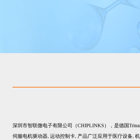
深圳市智联微电子有限公司（CHIPLINKS），是德国Tri
伺服电机驱动器, 运动控制卡, 产品广泛应用于医疗设备, 机器人, 纺织, 电子设备等自动化相关领域。 企业文化 经营理念: 为客户提升价值 为员工实现梦想 公司愿景: 为中国