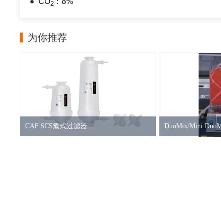
●
CO
：8%
2
为你推荐
CAF SCS囊式过滤器
DuoMix/Mini D