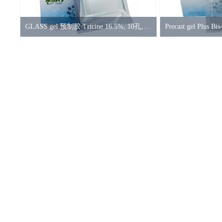
GLASS gel 预制胶 Tricine 16.5%, 10孔, 1.5mm
Precast gel Plus B