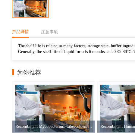
产品详情
注意事项
The shelf life is related to many factors, storage state, buffer ingredi
Generally, the shelf life of liquid form is 6 months at -20℃/-80℃.
为你推荐
Recombinant Mycobacterium tuberculosis MPT51/MPB51 antigen(mpt51)