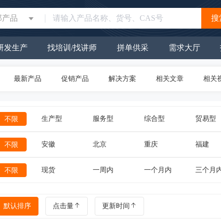
部产品
搜
研发生产
找培训/找讲师
拼单供采
需求大厅
最新产品
促销产品
解决方案
相关文章
相关
生产型
服务型
综合型
贸易型
不限
安徽
北京
重庆
福建
不限
现货
一周内
一个月内
三个月
不限
默认排序
点击量
更新时间